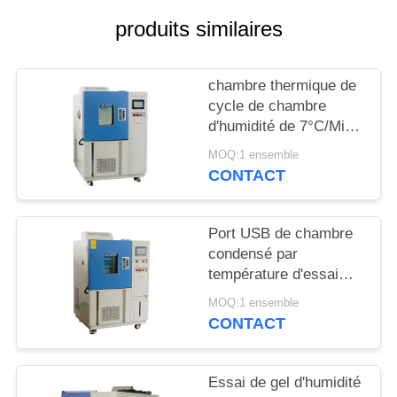
PLAN
produits similaires
DU
SITE
chambre thermique de
cycle de chambre
PRIVACY
d'humidité de 7°C/Min
POLICY
Fast Change Rate
MOQ:1 ensemble
Temperature
CONTACT
Port USB de chambre
condensé par
température d'essai
d'eau 95%RH
MOQ:1 ensemble
CONTACT
Essai de gel d'humidité