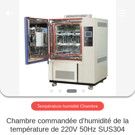
Xi'An
LIB
Environmental
Simulation
Industry.
All
Rights
Reserved.
MAISON
PRODUITS
AU
SUJET
DE
NOUS
Température humidité Chambre
VISITE
Chambre commandée d'humidité de la
D'USINE
température de 220V 50Hz SUS304