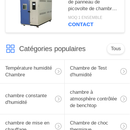
de panneau de
picovolte de chambre
d'humidité de la
MOQ:1 ENSEMBLE
température
CONTACT
d'IEC62688 85℃
85%RH
Catégories populaires
Tous
Température humidité
Chambre de Test
Chambre
d'humidité
chambre à
chambre constante
atmosphère contrôlée
d'humidité
de benchtop
chambre de mise en
Chambre de choc
chauffage
thermique