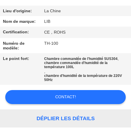
CONTRÔLE
Lieu d'origine:
La Chine
DE
Nom de marque:
LIB
QUALITÉ
Certification:
CE，ROHS
Numéro de
TH-100
CONTACTEZ-
modèle:
NOUS
Le point fort:
,
Chambre commandée de l'humidité SUS304
chambre commandée d'humidité de la
température 100L
,
NOUVELLES
chambre d'humidité de la température de 220V
50Hz
DEMANDEZ
CONTACT!
UNE
CITATION
DÉPLIER LES DÉTAILS