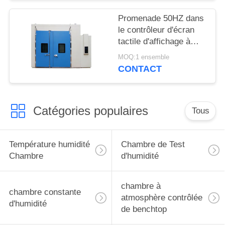
Promenade 50HZ dans
le contrôleur d'écran
tactile d'affichage à
cristaux liquides de lien
MOQ:1 ensemble
de PC de chambre à
CONTACT
atmosphère contrôlée
Catégories populaires
Tous
Température humidité
Chambre de Test
Chambre
d'humidité
chambre à
chambre constante
atmosphère contrôlée
d'humidité
de benchtop