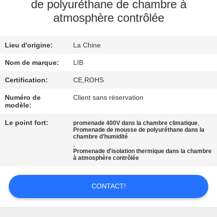
de polyuréthane de chambre à
atmosphère contrôlée
CONTRÔLE
DE
Lieu d'origine:
La Chine
QUALITÉ
Nom de marque:
LIB
CONTACTEZ-
Certification:
CE,ROHS
NOUS
Numéro de
Client sans réservation
modèle:
Le point fort:
,
promenade 400V dans la chambre climatique
NOUVELLES
Promenade de mousse de polyuréthane dans la
chambre d'humidité
,
Promenade d'isolation thermique dans la chambre
DEMANDEZ
à atmosphère contrôlée
UNE
CONTACT!
CITATION