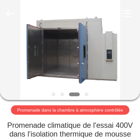
Xi'An
LIB
Environmental
Simulation
Industry.
All
Rights
Reserved.
MAISON
PRODUITS
AU
SUJET
DE
NOUS
Promenade dans la chambre à atmosphère contrôlée
VISITE
Promenade climatique de l'essai 400V
D'USINE
dans l'isolation thermique de mousse