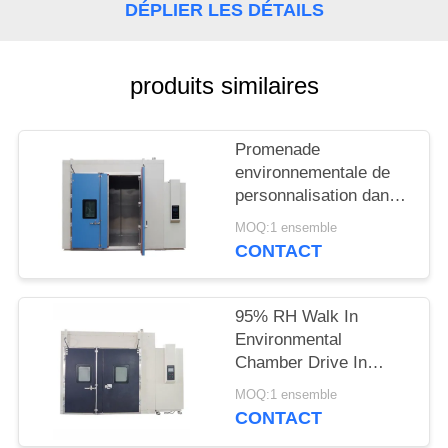
PLAN
DÉPLIER LES DÉTAILS
DU
SITE
produits similaires
PRIVACY
Promenade
POLICY
environnementale de
personnalisation dans
le contrôleur d'écran
MOQ:1 ensemble
tactile de chambre
CONTACT
d'humidité
95% RH Walk In
Environmental
Chamber Drive In
Temperature Aging
MOQ:1 ensemble
Machine
CONTACT