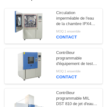
PLAN
DU
Circulation
SITE
imperméable de l'eau
de la chambre IPX4
d'essai de l'acier
PRIVACY
MOQ:1 ensemble
inoxydable SUS304
CONTACT
POLICY
Contrôleur
programmable
d'équipement de test
d'entrée de l'eau d'IPX3
MOQ:1 ensemble
IPX4
CONTACT
Contrôleur
programmable MIL
DST 810 de jet d'eau