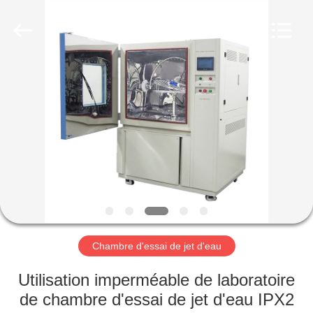
Xi'An
LIB
Environmental
Simulation
Industry.
All
Rights
Reserved.
MAISON
PRODUITS
AU
SUJET
DE
NOUS
Chambre d'essai de jet d'eau
VISITE
Utilisation imperméable de laboratoire
D'USINE
de chambre d'essai de jet d'eau IPX2