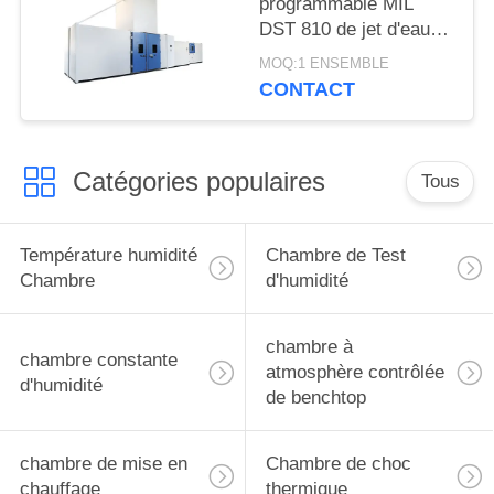
programmable MIL
DST 810 de jet d'eau
de chambre
MOQ:1 ENSEMBLE
automatique d'essai
CONTACT
Catégories populaires
Tous
Température humidité
Chambre de Test
Chambre
d'humidité
chambre à
chambre constante
atmosphère contrôlée
d'humidité
de benchtop
chambre de mise en
Chambre de choc
chauffage
thermique