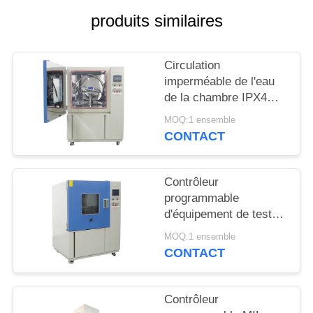
PLAN
produits similaires
DU
SITE
Circulation
imperméable de l'eau
PRIVACY
de la chambre IPX4
d'essai de l'acier
POLICY
MOQ:1 ensemble
inoxydable SUS304
CONTACT
Contrôleur
programmable
d'équipement de test
d'entrée de l'eau d'IPX3
MOQ:1 ensemble
IPX4
CONTACT
Contrôleur