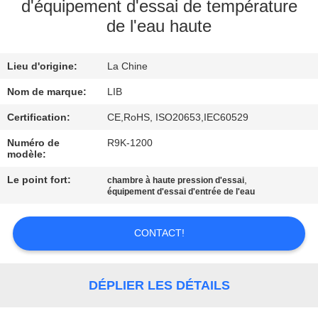
d'équipement d'essai de température
de l'eau haute
CONTRÔLE
DE
Lieu d'origine:
La Chine
QUALITÉ
Nom de marque:
LIB
CONTACTEZ-
Certification:
CE,RoHS, ISO20653,IEC60529
NOUS
Numéro de
R9K-1200
modèle:
Le point fort:
,
chambre à haute pression d'essai
NOUVELLES
équipement d'essai d'entrée de l'eau
DEMANDEZ
CONTACT!
UNE
CITATION
DÉPLIER LES DÉTAILS