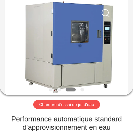
Xi'An
LIB
Environmental
Simulation
Industry.
All
Rights
Reserved.
MAISON
PRODUITS
AU
SUJET
DE
NOUS
Chambre d'essai de jet d'eau
VISITE
Performance automatique standard
D'USINE
d'approvisionnement en eau