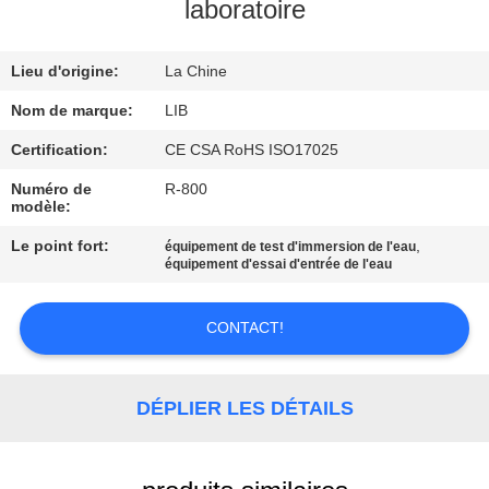
laboratoire
CONTRÔLE
Lieu d'origine:
La Chine
DE
QUALITÉ
Nom de marque:
LIB
Certification:
CE CSA RoHS ISO17025
CONTACTEZ-
Numéro de
R-800
modèle:
NOUS
Le point fort:
,
équipement de test d'immersion de l'eau
équipement d'essai d'entrée de l'eau
NOUVELLES
CONTACT!
DEMANDEZ
UNE
DÉPLIER LES DÉTAILS
CITATION