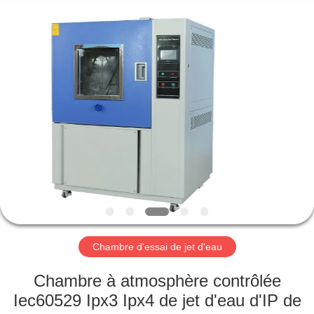
Xi'An
LIB
Environmental
Simulation
Industry.
All
Rights
Reserved.
MAISON
PRODUITS
AU
SUJET
DE
NOUS
Chambre d'essai de jet d'eau
VISITE
Chambre à atmosphère contrôlée
D'USINE
Iec60529 Ipx3 Ipx4 de jet d'eau d'IP de