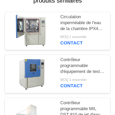
produits similaires
PLAN
DU
Circulation
SITE
imperméable de l'eau
de la chambre IPX4
PRIVACY
d'essai de l'acier
MOQ:1 ensemble
inoxydable SUS304
POLICY
CONTACT
Contrôleur
programmable
d'équipement de test
d'entrée de l'eau d'IPX3
MOQ:1 ensemble
IPX4
CONTACT
Contrôleur
programmable MIL
DST 810 de jet d'eau