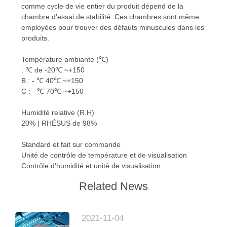
PLAN
comme cycle de vie entier du produit dépend de la
chambre d'essai de stabilité. Ces chambres sont même
DU
employées pour trouver des défauts minuscules dans les
SITE
produits.
Température ambiante (℃)
PRIVACY
: ℃ de -20℃ ~+150
B : - ℃ 40℃ ~+150
POLICY
C : - ℃ 70℃ ~+150
Humidité relative (R.H)
20% | RHÉSUS de 98%
Standard et fait sur commande
Unité de contrôle de température et de visualisation
Contrôle d'humidité et unité de visualisation
Related News
2021-11-04