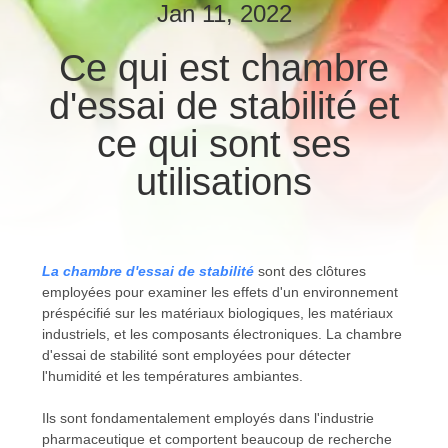
Jan 11, 2022
CONTRÔLE
Ce qui est chambre
DE
d'essai de stabilité et
QUALITÉ
ce qui sont ses
CONTACTEZ-
utilisations
NOUS
NOUVELLES
La chambre d'essai de stabilité
sont des clôtures
employées pour examiner les effets d'un environnement
préspécifié sur les matériaux biologiques, les matériaux
DEMANDEZ
industriels, et les composants électroniques. La chambre
UNE
d'essai de stabilité sont employées pour détecter
l'humidité et les températures ambiantes.
CITATION
Ils sont fondamentalement employés dans l'industrie
pharmaceutique et comportent beaucoup de recherche