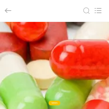
Xi'An
LIB
Environmental
Simulation
Industry.
All
Rights
Reserved.
MAISON
PRODUITS
AU
SUJET
DE
NOUS
VISITE
D'USINE
NEWS