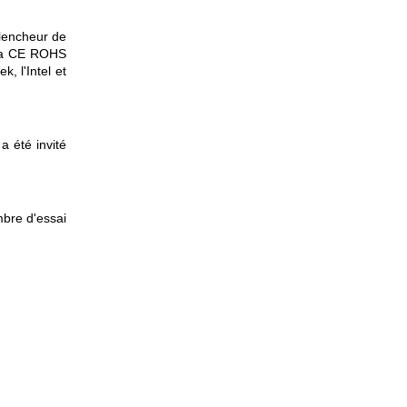
clencheur de
 la CE ROHS
, l'Intel et
 été invité
mbre d'essai