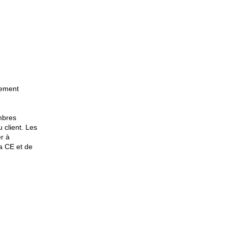
nement
mbres
 client. Les
er à
a CE et de