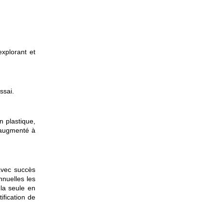
xplorant et
ssai.
n plastique,
a augmenté à
avec succès
nuelles les
la seule en
fication de