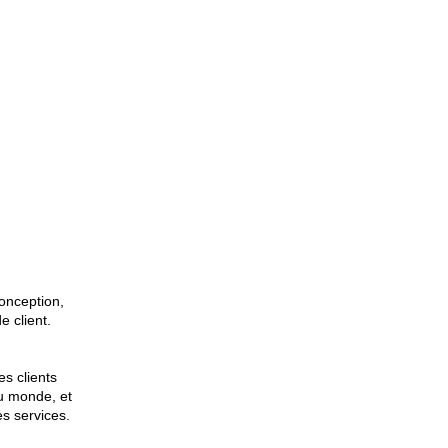
onception,
e client.
s clients
u monde, et
es services.