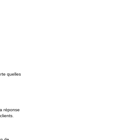
rte quelles
 la réponse
lients.
on de