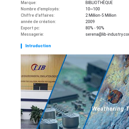
Marque:
BIBLIOTHÈQUE
Nombre d'employés:
10~100
Chiffre d'affaires:
2 Million-5 Million
année de création:
2009
Export pc:
80% - 90%
Messagerie:
serena@lib-industry.c
Intruduction