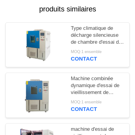
PLAN
produits similaires
DU
SITE
Type climatique de
décharge silencieuse
PRIVACY
de chambre d'essai de
l'ozone d'ASTM 1149
POLICY
MOQ:1 ensemble
pour le caoutchouc
CONTACT
Machine combinée
dynamique d'essai de
vieillissement de
l'ozone de résistance
MOQ:1 ensemble
CONTACT
machine d'essai de