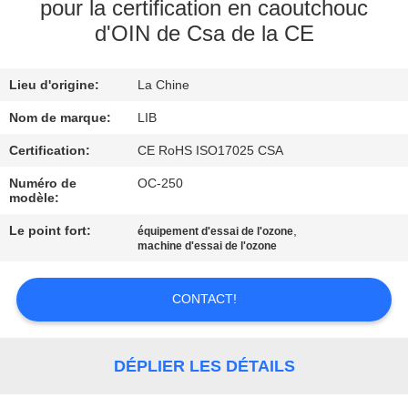
pour la certification en caoutchouc
d'OIN de Csa de la CE
CONTRÔLE
DE
Lieu d'origine:
La Chine
QUALITÉ
Nom de marque:
LIB
CONTACTEZ-
Certification:
CE RoHS ISO17025 CSA
NOUS
Numéro de
OC-250
modèle:
Le point fort:
,
équipement d'essai de l'ozone
NOUVELLES
machine d'essai de l'ozone
DEMANDEZ
CONTACT!
UNE
CITATION
DÉPLIER LES DÉTAILS