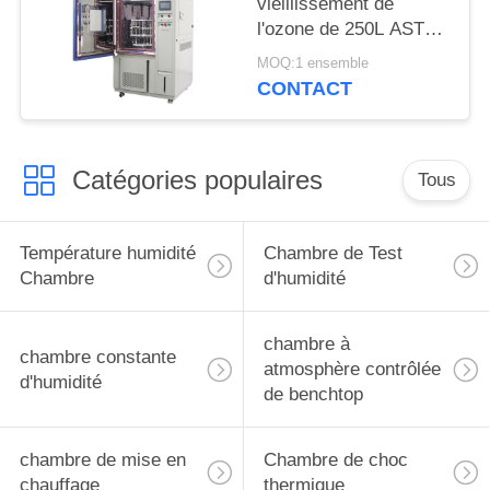
vieillissement de
l'ozone de 250L ASTM
D1171
MOQ:1 ensemble
CONTACT
Catégories populaires
Tous
Température humidité
Chambre de Test
Chambre
d'humidité
chambre à
chambre constante
atmosphère contrôlée
d'humidité
de benchtop
chambre de mise en
Chambre de choc
chauffage
thermique