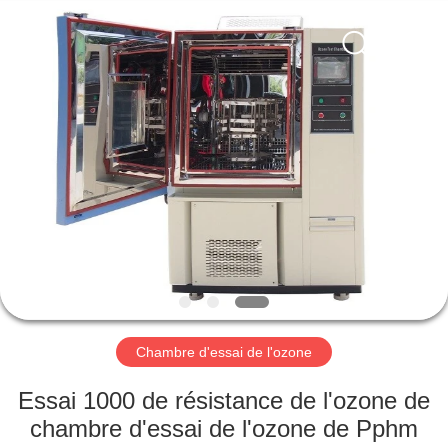
Xi'An
LIB
Environmental
Simulation
Industry.
All
Rights
Reserved.
MAISON
PRODUITS
AU
SUJET
DE
NOUS
Chambre d'essai de l'ozone
VISITE
Essai 1000 de résistance de l'ozone de
D'USINE
chambre d'essai de l'ozone de Pphm