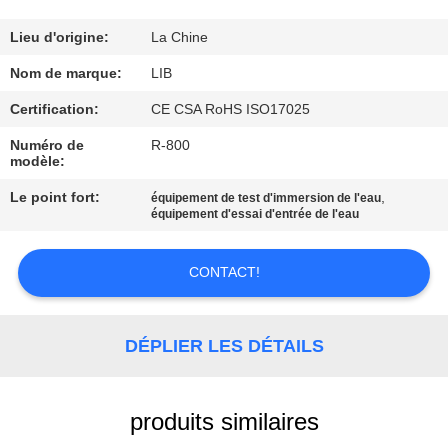
CONTRÔLE
Lieu d'origine:
La Chine
DE
Nom de marque:
LIB
QUALITÉ
Certification:
CE CSA RoHS ISO17025
Numéro de
R-800
modèle:
CONTACTEZ-
NOUS
Le point fort:
,
équipement de test d'immersion de l'eau
équipement d'essai d'entrée de l'eau
NOUVELLES
CONTACT!
DEMANDEZ
DÉPLIER LES DÉTAILS
UNE
CITATION
produits similaires