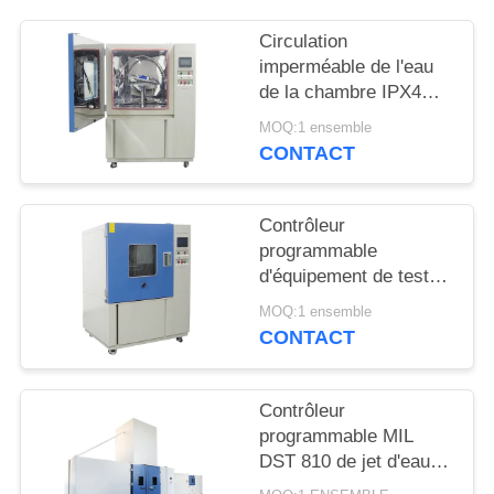
PLAN
DU
Circulation
imperméable de l'eau
SITE
de la chambre IPX4
d'essai de l'acier
MOQ:1 ensemble
inoxydable SUS304
PRIVACY
CONTACT
POLICY
Contrôleur
programmable
d'équipement de test
d'entrée de l'eau d'IPX3
MOQ:1 ensemble
IPX4
CONTACT
Contrôleur
programmable MIL
DST 810 de jet d'eau
de chambre