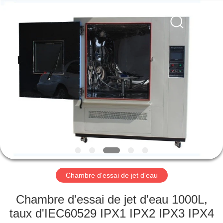
Xi'An
LIB
Environmental
Simulation
Industry.
All
Rights
Reserved.
MAISON
PRODUITS
AU
SUJET
DE
NOUS
Chambre d'essai de jet d'eau
VISITE
Chambre d'essai de jet d'eau 1000L,
D'USINE
taux d'IEC60529 IPX1 IPX2 IPX3 IPX4